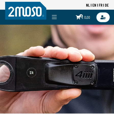
NL
EN
FR
DE
0
€ 0,00